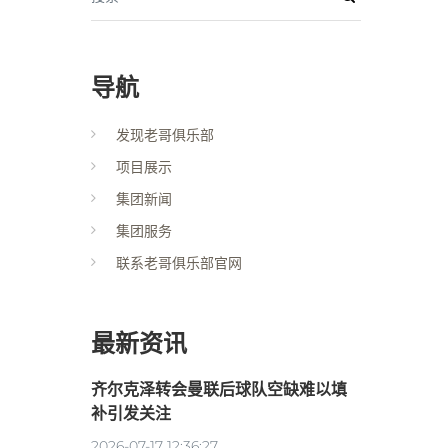
导航
发现老哥俱乐部
项目展示
集团新闻
集团服务
联系老哥俱乐部官网
最新资讯
齐尔克泽转会曼联后球队空缺难以填
补引发关注
2026-07-17 12:36:27