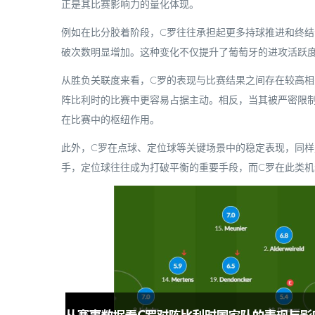
正是其比赛影响力的量化体现。
例如在比分胶着阶段，C罗往往承担起更多持球推进和终
破次数明显增加。这种变化不仅提升了葡萄牙的进攻活跃
从胜负关联度来看，C罗的表现与比赛结果之间存在较高
阵比利时的比赛中更容易占据主动。相反，当其被严密限
在比赛中的枢纽作用。
此外，C罗在点球、定位球等关键场景中的稳定表现，同
手，定位球往往成为打破平衡的重要手段，而C罗在此类