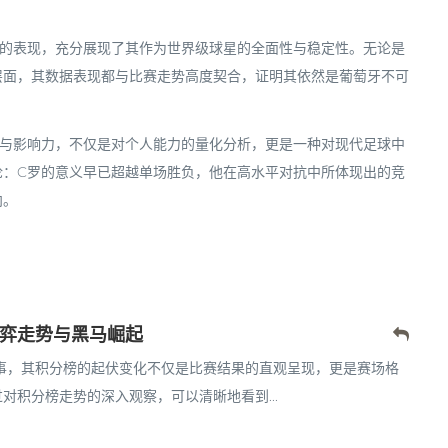
时的表现，充分展现了其作为世界级球星的全面性与稳定性。无论是
层面，其数据表现都与比赛走势高度契合，证明其依然是葡萄牙不可
现与影响力，不仅是对个人能力的量化分析，更是一种对现代足球中
论：C罗的意义早已超越单场胜负，他在高水平对抗中所体现出的竞
向。
弈走势与黑马崛起
事，其积分榜的起伏变化不仅是比赛结果的直观呈现，更是赛场格
积分榜走势的深入观察，可以清晰地看到...