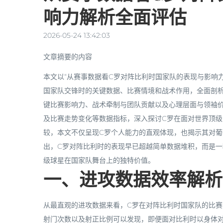
响力解析全面评估
2026-05-24 13:42:03
文章摘要的内容
本文以“从赛事数据看C罗对阵比利时国家队的表现与影响
国家队交锋时的关键数据、比赛情境和战术作用，全面剖
键比赛影响力、战术牵制与团队贡献以及心理层面与领袖
及比赛走势变化等数据指标，深入探讨C罗在面对世界顶
较，本文不仅呈现C罗个人能力的直观体现，也揭示其对
出，C罗对阵比利时的表现早已超越简单数据堆积，而是
级球星在国家队舞台上的独特价值。
一、进攻数据效率解析
从最直观的进攻数据来看，C罗在对阵比利时国家队的比
射门次数以及射正比例可以发现，即便面对比利时以身体