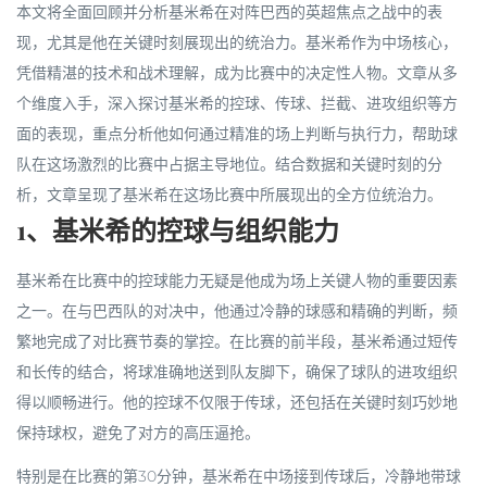
本文将全面回顾并分析基米希在对阵巴西的英超焦点之战中的表
现，尤其是他在关键时刻展现出的统治力。基米希作为中场核心，
凭借精湛的技术和战术理解，成为比赛中的决定性人物。文章从多
个维度入手，深入探讨基米希的控球、传球、拦截、进攻组织等方
面的表现，重点分析他如何通过精准的场上判断与执行力，帮助球
队在这场激烈的比赛中占据主导地位。结合数据和关键时刻的分
析，文章呈现了基米希在这场比赛中所展现出的全方位统治力。
1、基米希的控球与组织能力
基米希在比赛中的控球能力无疑是他成为场上关键人物的重要因素
之一。在与巴西队的对决中，他通过冷静的球感和精确的判断，频
繁地完成了对比赛节奏的掌控。在比赛的前半段，基米希通过短传
和长传的结合，将球准确地送到队友脚下，确保了球队的进攻组织
得以顺畅进行。他的控球不仅限于传球，还包括在关键时刻巧妙地
保持球权，避免了对方的高压逼抢。
特别是在比赛的第30分钟，基米希在中场接到传球后，冷静地带球