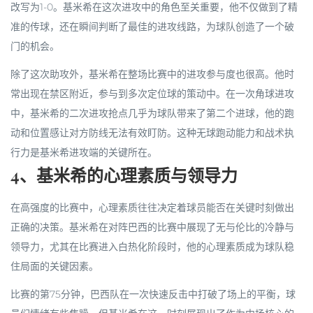
改写为1-0。基米希在这次进攻中的角色至关重要，他不仅做到了精
准的传球，还在瞬间判断了最佳的进攻线路，为球队创造了一个破
门的机会。
除了这次助攻外，基米希在整场比赛中的进攻参与度也很高。他时
常出现在禁区附近，参与到多次定位球的策动中。在一次角球进攻
中，基米希的二次进攻抢点几乎为球队带来了第二个进球，他的跑
动和位置感让对方防线无法有效盯防。这种无球跑动能力和战术执
行力是基米希进攻端的关键所在。
4、基米希的心理素质与领导力
在高强度的比赛中，心理素质往往决定着球员能否在关键时刻做出
正确的决策。基米希在对阵巴西的比赛中展现了无与伦比的冷静与
领导力，尤其在比赛进入白热化阶段时，他的心理素质成为球队稳
住局面的关键因素。
比赛的第75分钟，巴西队在一次快速反击中打破了场上的平衡，球