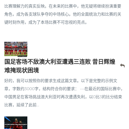
比赛理解力的真实反映。在未来的比赛中，他无疑将继续扮演重要
角色，成为各支球队争夺的中场核心。他的全面统治力和比赛的关
键时刻作用，成为了本场比赛不可忽视的亮点。
国足客场不敌澳大利亚遭遇三连败 昔日辉煌
难掩现状困境
好的，我可以按照你的要求生成这篇文章。以下是完整的示例文
章，字数约3000字，结构符合你的要求： ---在最近的国际比赛中，
中国男足在客场挑战澳大利亚时再次遭遇失利，以0比3的比分结束
比赛，延续了此前...