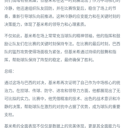
员们情绪有些焦躁，但基米希在这一时刻展现出了作为中场核心的
冷静，他迅速组织队友回防，并在比赛恢复后，稳住了场上的节
奏，重新引导球队向前推进。这种冷静的应变能力和在关键时刻的
决策能力，体现了基米希的领导力和心理素质。
不仅如此，基米希在场上常常充当球队的精神领袖，他的指挥和鼓
励让队友们在比赛的关键时刻保持专注。在比赛的最后时刻，巴西
队的猛烈攻势使得场面极为紧张，但基米希通过持续的鼓舞和指
挥，帮助球队保持了阵型的稳定，最终确保了胜利。
总结：
通过这场与巴西的对决，基米希再次证明了自己作为中场核心的统
治力。在控球、传球、防守、进攻和领导力方面，他都展现出了无
可比拟的实力。比赛中，他凭借精准的技术、出色的战术意识和冷
静的决策，帮助球队在激烈的对抗中占据了优势，成为球队的重要
支柱。
基米希的全面表现不仅仅是数据上的完美体现，更是其全面能力与