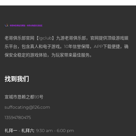
老哥俱乐部官网【lgclub】九游老哥俱乐部，官网提供顶级游戏娱
乐平台，包含真人和电子游戏。10年信誉保障，APP下载便捷，确
保安全稳定的游戏体验，为玩家带来最佳服务。
找到我们
宣城市恳赖之都93号
suffocating@126.com
13594780475
礼拜一 - 礼拜六:
9:30 am - 6:00 pm