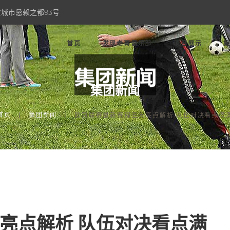
宣城市恳赖之都93号
首页
发现老哥俱乐部
项目展示
集团新闻
首页
集团新闻
欧冠联赛最新赛程五大亮点解析 队伍对决看点满
亮点解析 队伍对决看点满