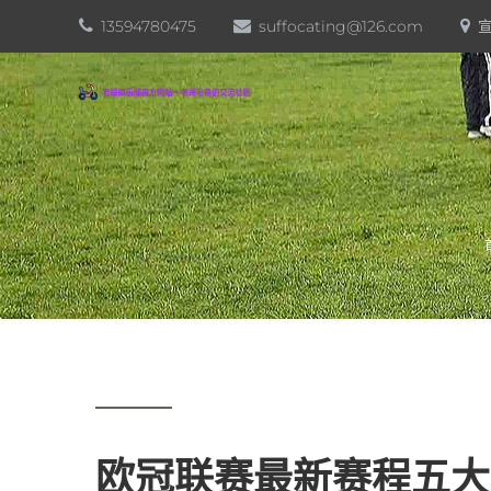
13594780475
suffocating@126.com
欧冠联赛最新赛程五大