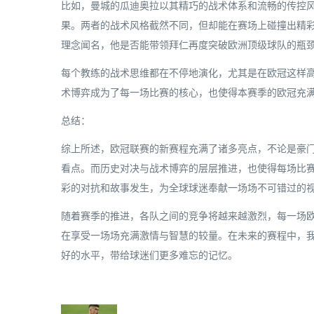
比如，曼城的瓜迪奥拉以其精巧的战术体系和流畅的传控
果。两者的战术风格截然不同，但却能在赛场上碰撞出精
理念闻名，他是否能带领拜仁再度突破欧洲顶级球队的瓶
每个教练的战术思维都在不停地演化，尤其是在欧冠这样
术博弈成为了每一场比赛的核心，也使得本赛季的欧冠充
总结：
综上所述，欧冠联赛的新赛程充满了诸多亮点，不论是豪
看点。而历史对决与战术博弈的层层推进，也使得每场比
彩的对抗和故事发生，为全球球迷奉献一场场不可错过的
随着赛季的推进，各队之间的竞争将越来越激烈，每一场
在享受一场场充满激情与智慧的较量。在未来的赛程中，
好的水平，带给球迷们更多难忘的记忆。