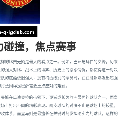
力碰撞，焦点赛事
这样的比赛无疑是最大的看点之一。例如，巴萨与拜仁的交锋，历来
上的强大对比、战术上的博弈、历史上的恩怨情仇，都使得这一对决
球队的底蕴依旧强大，拥有梅西级别的球员时，往往能够爆发出超强
的打法同样是巴萨需要重点应对的难题。
。曼城在瓜迪奥拉的带领下，逐渐成长为欧洲最强的球队之一，而皇
赛场上打出不同的精彩表现。两支球队的对决不止是球场上的较量，
进攻体系，而皇马则是最擅长在关键时刻发挥硬实力的球队，这样的