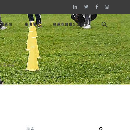
集团新闻
集团服务
联系老哥俱乐部官网
全景观察
搜索