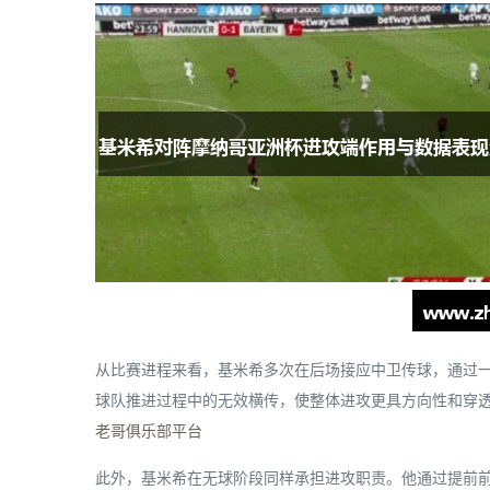
从比赛进程来看，基米希多次在后场接应中卫传球，通过
球队推进过程中的无效横传，使整体进攻更具方向性和穿
老哥俱乐部平台
此外，基米希在无球阶段同样承担进攻职责。他通过提前