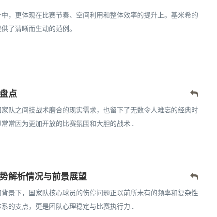
计中，更体现在比赛节奏、空间利用和整体效率的提升上。基米希的
提供了清晰而生动的范例。
盘点
国家队之间技战术磨合的现实需求，也留下了无数令人难忘的经典时
常因为更加开放的比赛氛围和大胆的战术...
势解析情况与前景展望
的背景下，国家队核心球员的伤停问题正以前所未有的频率和复杂性
的支点，更是团队心理稳定与比赛执行力...