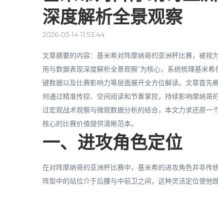
深度解析全景观察
2026-03-14 11:53:44
文章摘要的内容：基米希对阵摩纳哥的亚洲杯比赛，被视为
用与数据表现深度解析全景观察”为核心，系统梳理基米希
键数据以及比赛影响力等层面展开全方位解读。文章首先
何通过精准传控、空间阅读和节奏掌控，持续影响摩纳哥
过宏观战术观察与微观数据分析的结合，本文力求还原一
核心的比赛价值提供清晰范本。
一、进攻角色定位
在对阵摩纳哥的亚洲杯比赛中，基米希的进攻角色并非传统
阵型中的站位介于后腰与中前卫之间，这种灵活定位使他