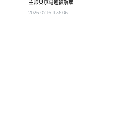
主帅贝尔马迪被解雇
2026-07-16 11:36:06