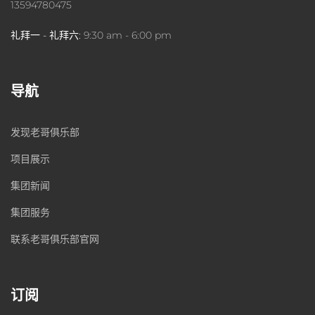
13594780475
礼拜一 - 礼拜六:
9:30 am - 6:00 pm
导航
发现老哥俱乐部
项目展示
集团新闻
集团服务
联系老哥俱乐部官网
订阅