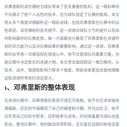
邓弗里斯的凌空爆射为球队带来了至关重要的胜利，这一精彩瞬间
不仅展示了他个人出色的技术，也为球队锁定了比赛的胜局。本文
将从多个角度详细解析这一精彩进球，包括邓弗里斯在比赛中的出
色表现、凌空爆射的技术细节、这一进球对球队士气的提升以及如
何影响最终的比赛走势。每一方面都充分展现了邓弗里斯在关键时
刻的非凡能力以及对比赛结果的重要影响。通过这一进球，邓弗里
斯的名字再一次被铭刻在球迷心中，他不仅是球队的重要力量，也
是比赛中决定胜负的关键人物。本文将全面回顾这一难忘瞬间，从
技术、战术、情感和影响力等多个维度，帮助读者更加全面地理解
这粒进球所带来的深远意义。
1、邓弗里斯的整体表现
在本场比赛中，邓弗里斯的表现可谓无可挑剔。他不仅在进攻端充
满威胁，还在防守端展现了自己的硬度和冷静。作为边后卫，他不
仅负责自己的防守职责，还积极参与进攻，时刻准备着为球队创造
机会。整场比赛中，他的跑动非常积极，无论是在边路的助攻还是