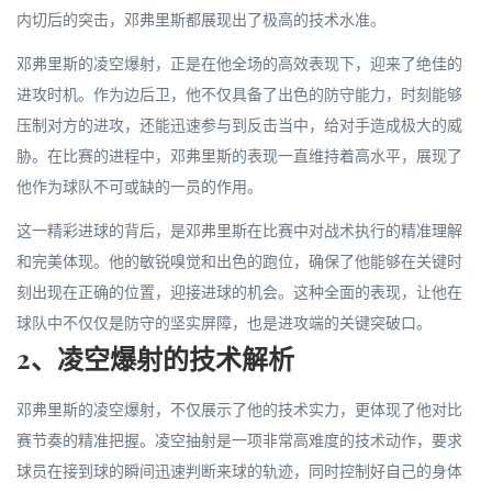
内切后的突击，邓弗里斯都展现出了极高的技术水准。
邓弗里斯的凌空爆射，正是在他全场的高效表现下，迎来了绝佳的
进攻时机。作为边后卫，他不仅具备了出色的防守能力，时刻能够
压制对方的进攻，还能迅速参与到反击当中，给对手造成极大的威
胁。在比赛的进程中，邓弗里斯的表现一直维持着高水平，展现了
他作为球队不可或缺的一员的作用。
这一精彩进球的背后，是邓弗里斯在比赛中对战术执行的精准理解
和完美体现。他的敏锐嗅觉和出色的跑位，确保了他能够在关键时
刻出现在正确的位置，迎接进球的机会。这种全面的表现，让他在
球队中不仅仅是防守的坚实屏障，也是进攻端的关键突破口。
2、凌空爆射的技术解析
邓弗里斯的凌空爆射，不仅展示了他的技术实力，更体现了他对比
赛节奏的精准把握。凌空抽射是一项非常高难度的技术动作，要求
球员在接到球的瞬间迅速判断来球的轨迹，同时控制好自己的身体