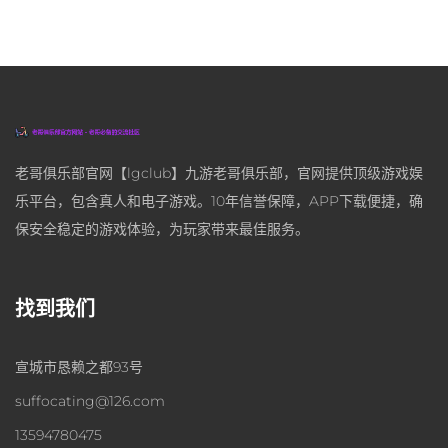
老哥俱乐部官网【lgclub】九游老哥俱乐部，官网提供顶级游戏娱
乐平台，包含真人和电子游戏。10年信誉保障，APP下载便捷，确
保安全稳定的游戏体验，为玩家带来最佳服务。
找到我们
宣城市恳赖之都93号
suffocating@126.com
13594780475