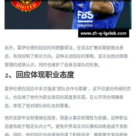
此外，霍伊伦德的回应时间把握得当，在谣言扩散初期就做出表
态，有效控制了舆论方向。这种主动回应的策略，显示出他对舆情
管理的成熟认识，同时也维护了自身及球队的形象。
2、回应体现职业态度
霍伊伦德在回应中多次强调“团队合作与尊重”，这不仅是对传闻的否
认，也反映了他作为职业球员的高度责任感。在公开场合明确表
态，体现了他对球队和队友的尊重。
他的言辞中没有情绪化指责，而是以事实和理性为依据，这种职业
态度有助于稳定队内士气，避免外界谣言对比赛和训练造成不良影
响。同时，他的回应也向球迷传递了积极信号：曼联更衣室内部依