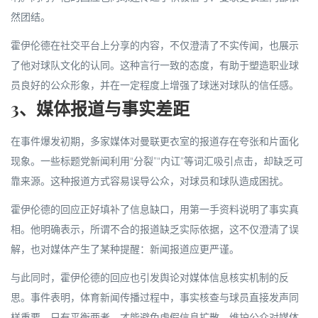
然团结。
霍伊伦德在社交平台上分享的内容，不仅澄清了不实传闻，也展示
了他对球队文化的认同。这种言行一致的态度，有助于塑造职业球
员良好的公众形象，并在一定程度上增强了球迷对球队的信任感。
3、媒体报道与事实差距
在事件爆发初期，多家媒体对曼联更衣室的报道存在夸张和片面化
现象。一些标题党新闻利用“分裂”“内讧”等词汇吸引点击，却缺乏可
靠来源。这种报道方式容易误导公众，对球员和球队造成困扰。
霍伊伦德的回应正好填补了信息缺口，用第一手资料说明了事实真
相。他明确表示，所谓不合的报道缺乏实际依据，这不仅澄清了误
解，也对媒体产生了某种提醒：新闻报道应更严谨。
与此同时，霍伊伦德的回应也引发舆论对媒体信息核实机制的反
思。事件表明，体育新闻传播过程中，事实核查与球员直接发声同
样重要，只有平衡两者，才能避免虚假信息扩散，维护公众对媒体