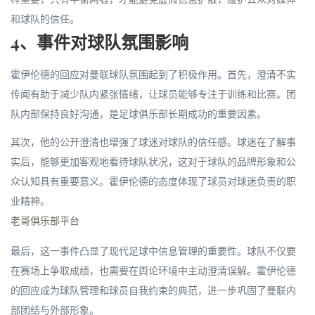
和球队的信任。
4、事件对球队氛围影响
霍伊伦德的回应对曼联球队氛围起到了积极作用。首先，澄清不实
传闻有助于减少队内紧张情绪，让球员能够专注于训练和比赛。团
队内部保持良好沟通，是足球俱乐部长期成功的重要因素。
其次，他的公开澄清也增强了球迷对球队的信任感。球迷在了解事
实后，能够更加客观地看待球队状况，这对于球队的品牌形象和公
众认知具有重要意义。霍伊伦德的态度体现了球员对球迷负责的职
业精神。
老哥俱乐部平台
最后，这一事件凸显了现代足球中信息管理的重要性。球队不仅要
在赛场上争取成绩，也需要在舆论环境中主动澄清误解。霍伊伦德
的回应成为球队管理和球员自我约束的典范，进一步巩固了曼联内
部团结与外部形象。