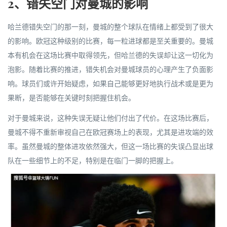
2、错失空门对曼城的影响
哈兰德错失空门的那一刻，曼城的整个球队在情绪上都受到了很大
的影响。欧冠这种级别的比赛，每一粒进球都是至关重要的。曼城
本有机会在这场比赛中取得领先，但哈兰德的失误却让这一切化为
泡影。随着比赛的推进，错失机会对曼城球员的心理产生了负面影
响。球员们或许开始疑虑，如果自己能够更好地执行战术或是更为
果断，是否能够在关键时刻把握住机会。
对于曼城来说，这种失误无疑让他们付出了代价。在这场比赛后，
曼城不得不重新审视自己在欧冠赛场上的表现，尤其是进攻端的效
率。虽然曼城的整体进攻依然强大，但这一场比赛的失误凸显出球
队在一些细节上的不足，特别是在临门一脚的把握上。