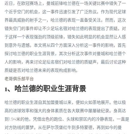
近日，在欧冠赛场上，曼城前锋哈兰德在一场关键比赛中错失了一
个近乎空门的机会，这一事件迅速引发了广泛热议。作为现代足球
界最具威胁的射手之一，哈兰德的表现一直备受关注。然而，这次
错失空门的事件却让不少足坛名宿对哈兰德的表现提出了质疑。对
于这样一个表现强劲的顶级前锋，错失如此明显的机会显然让人感
到意外与遗憾。本文将从四个方面深入分析这一事件的影响，首先
探讨哈兰德的职业生涯背景，其次分析这次事件对曼城和哈兰德个
人的影响，再来讨论足坛名宿们对哈兰德的质疑声，最后讨论这种
质疑是否对哈兰德未来的表现构成影响。
老哥俱乐部平台
1、哈兰德的职业生涯背景
哈兰德的职业生涯自其加盟曼城以来，便如火如荼地展开。他以极
高的进球效率和强大的身体素质在各大联赛中屡屡破纪录。身高达
到1.94米的他，凭借出色的跑位、头球和禁区内的冷静表现，一直是
对方防线的噩梦。从在萨尔茨堡红牛到多特蒙德，再到如今的曼