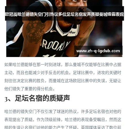
如果哈兰德能够在那一时刻进球，那么曼城不仅能够在比赛中占据
主动，而且也能减少对手反击的机会。足球比赛中，进攻的关键时
刻往往决定比赛的胜负，而曼城在这场欧冠比赛中的失误，无疑让
他们错失了重要的得分机会。
3、足坛名宿的质疑声
哈兰德的错失空门不仅引发了球迷的热议，许多足坛名宿也对他的
表现提出了质疑。作为顶级前锋，哈兰德的表现备受瞩目，然而这
样的失误让名宿们对他的能力产生了怀疑。英国媒体采访了数位前