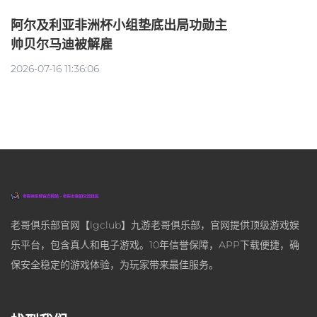
阿尔及利亚非洲杯小组垫底出局功勋主
帅贝尔马迪被解雇
2026-07-16 11:36:06
老哥俱乐部官网【lgclub】九游老哥俱乐部，官网提供顶级游戏娱
乐平台，包含真人和电子游戏。10年信誉保障，APP下载便捷，确
保安全稳定的游戏体验，为玩家带来最佳服务。