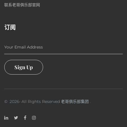
联系老哥俱乐部官网
订阅
Your Email Address
Sign Up
©
2026
- All Rights Reserved
老哥俱乐部集团
.