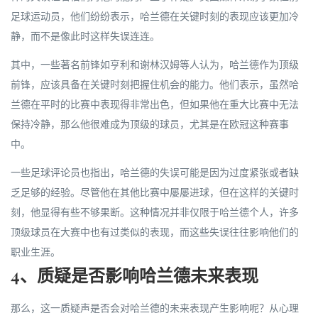
足球运动员，他们纷纷表示，哈兰德在关键时刻的表现应该更加冷
静，而不是像此时这样失误连连。
其中，一些著名前锋如亨利和谢林汉姆等人认为，哈兰德作为顶级
前锋，应该具备在关键时刻把握住机会的能力。他们表示，虽然哈
兰德在平时的比赛中表现得非常出色，但如果他在重大比赛中无法
保持冷静，那么他很难成为顶级的球员，尤其是在欧冠这种赛事
中。
一些足球评论员也指出，哈兰德的失误可能是因为过度紧张或者缺
乏足够的经验。尽管他在其他比赛中屡屡进球，但在这样的关键时
刻，他显得有些不够果断。这种情况并非仅限于哈兰德个人，许多
顶级球员在大赛中也有过类似的表现，而这些失误往往影响他们的
职业生涯。
4、质疑是否影响哈兰德未来表现
那么，这一质疑声是否会对哈兰德的未来表现产生影响呢？从心理