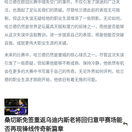
哈兰德在欧冠比赛中错失空门的事件，不仅引发了球迷的广泛关
注，也激起了足坛名宿们的质疑。尽管哈兰德此前的表现无可挑
剔，但这次失误无疑给他的职业生涯增添了一些阴影。无论如何，
哈兰德仍然是世界足坛最具天赋和潜力的前锋之一，而他是否能够
从这次失误中汲取教训，进一步提高自己的表现，将是他能否突破
自我、成就更伟大职业生涯的关键。
未来的比赛中，哈兰德仍然是曼城的核心球员之一。尽管这次失误
引发了一些质疑，但如果他能够不断成熟、保持冷静，他依然有机
会在更多的大赛中书写属于自己的传奇。无论外界如何评判，哈兰
德的职业生涯才刚刚开始，他依旧有着无限的可能。
桑切斯免签重返乌迪内斯老将回归意甲赛场能
否再现锋线传奇新篇章