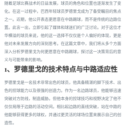
随着足球比赛战术的日益发展，球员的角色和位置也逐渐发生了变
化。在这一过程中，巴西年轻球员罗德里戈成为了备受瞩目的焦点
之一。近期，他公开表态更愿意在中路踢球，而不是传统的边路位
置。此言一出，立即引起了媒体和球迷们的广泛讨论。对于这位才
华横溢的球员来说，他的这一选择不仅仅是个人偏好的体现，更是
他对未来发展方向的深刻思考。在这篇文章中，我们将从多个方面
深入分析罗德里戈为何更愿意在中路踢球，探讨这一决策背后的意
义与可能带来的影响。
1、罗德里戈的技术特点与中路适应性
罗德里戈是一名技术非常出色的球员，他具备精湛的脚下技术、出
色的控球能力以及很强的创造力。作为一名边路球员，他能够迅速
突破对方防线，制造威胁。但他本身的控球技巧和视野决定了他不
仅仅局限于边路的活动空间。相比起边路的直线突破，站在中路的
他能够获得更多的球权，并通过更灵活的球场位置来展示自己的创
造性。