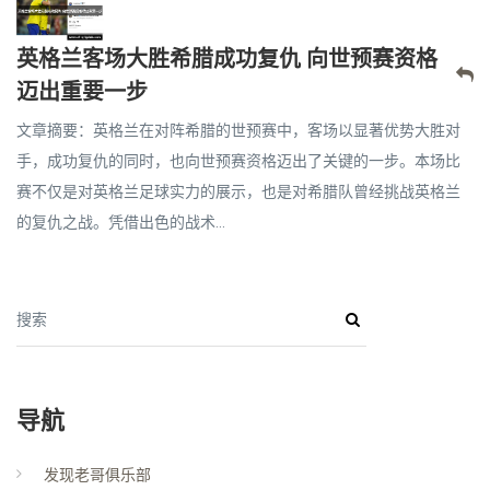
英格兰客场大胜希腊成功复仇 向世预赛资格
迈出重要一步
文章摘要：英格兰在对阵希腊的世预赛中，客场以显著优势大胜对
手，成功复仇的同时，也向世预赛资格迈出了关键的一步。本场比
赛不仅是对英格兰足球实力的展示，也是对希腊队曾经挑战英格兰
的复仇之战。凭借出色的战术...
搜索
导航
发现老哥俱乐部