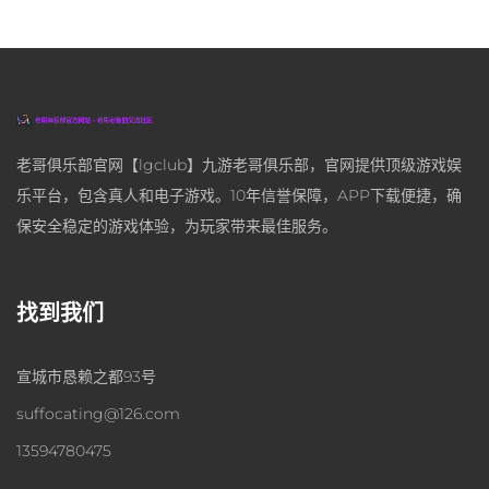
老哥俱乐部官网【lgclub】九游老哥俱乐部，官网提供顶级游戏娱
乐平台，包含真人和电子游戏。10年信誉保障，APP下载便捷，确
保安全稳定的游戏体验，为玩家带来最佳服务。
找到我们
宣城市恳赖之都93号
suffocating@126.com
13594780475