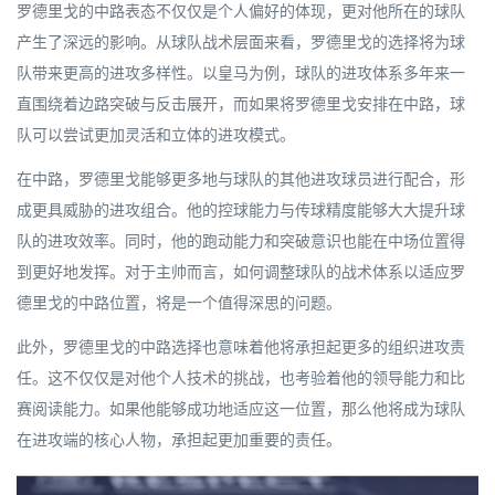
罗德里戈的中路表态不仅仅是个人偏好的体现，更对他所在的球队
产生了深远的影响。从球队战术层面来看，罗德里戈的选择将为球
队带来更高的进攻多样性。以皇马为例，球队的进攻体系多年来一
直围绕着边路突破与反击展开，而如果将罗德里戈安排在中路，球
队可以尝试更加灵活和立体的进攻模式。
在中路，罗德里戈能够更多地与球队的其他进攻球员进行配合，形
成更具威胁的进攻组合。他的控球能力与传球精度能够大大提升球
队的进攻效率。同时，他的跑动能力和突破意识也能在中场位置得
到更好地发挥。对于主帅而言，如何调整球队的战术体系以适应罗
德里戈的中路位置，将是一个值得深思的问题。
此外，罗德里戈的中路选择也意味着他将承担起更多的组织进攻责
任。这不仅仅是对他个人技术的挑战，也考验着他的领导能力和比
赛阅读能力。如果他能够成功地适应这一位置，那么他将成为球队
在进攻端的核心人物，承担起更加重要的责任。