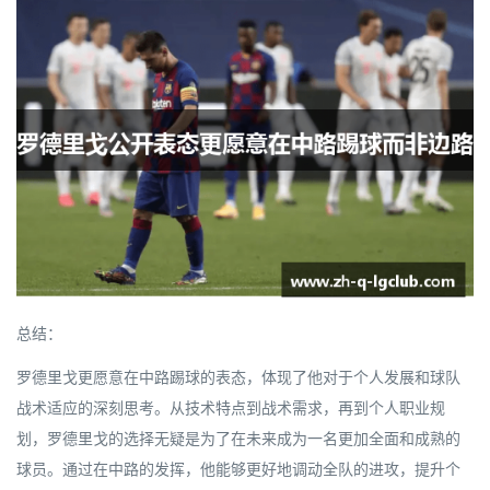
总结：
罗德里戈更愿意在中路踢球的表态，体现了他对于个人发展和球队
战术适应的深刻思考。从技术特点到战术需求，再到个人职业规
划，罗德里戈的选择无疑是为了在未来成为一名更加全面和成熟的
球员。通过在中路的发挥，他能够更好地调动全队的进攻，提升个