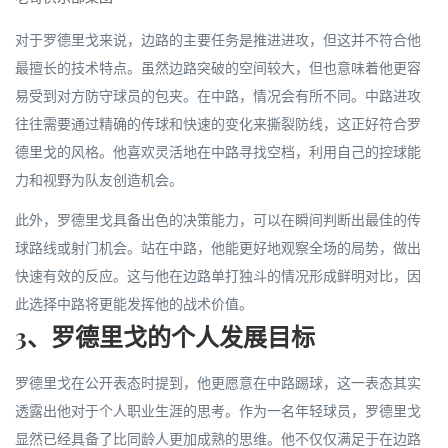
对于罗德里戈来说，边路的主要任务是推进进攻，但这并不符合他
最擅长的技术特点。虽然边路突破的空间较大，但也意味着他更容
易受到对方防守球员的包夹。在中路，情况会有所不同。中路进攻
往往需要通过精确的传球和快速的变化来撕裂防线，这正好符合罗
德里戈的风格。他喜欢灵活地在中路寻找空档，利用自己的控球能
力和视野为队友创造机会。
此外，罗德里戈具备出色的决策能力，可以在瞬间判断出最佳的传
球路线或射门机会。站在中路，他能更好地观察全场的局势，做出
快速有效的反应。这与他在边路单打独斗的情况形成鲜明对比，因
此选择中路将更能发挥他的战术价值。
3、罗德里戈的个人发展目标
罗德里戈在公开表态时提到，他更愿意在中路踢球，这一表态其实
透露出他对于个人职业生涯的思考。作为一名年轻球员，罗德里戈
显然已经具备了比同龄人更加成熟的思维。他不仅仅满足于在边路