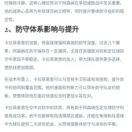
时保持冷静，这种心理优势对于阿森纳在争冠或欧战中至关重要。
他的成熟心态将为年轻球员树立榜样，同时提升整体防守组织的稳
定性。
2、防守体系影响与提升
卡拉菲奥里的加盟，将直接增强阿森纳的防守深度。过去几个赛
季，阿森纳在防守端存在一定漏洞，尤其在高强度对抗和定位球防
守中表现不够稳定。卡拉菲奥里的加入，将为球队提供更多选择，
使防线更加稳固。
在战术布置上，卡拉菲奥里可以与现有中卫形成有效搭档，提升防
守的协同和覆盖范围。他的速度和判断力可以弥补防守队友的短
板，使整体防线在面对快速反击时更加从容应对。
卡拉菲奥里在空中对抗中的优势，将有助于阿森纳在定位球防守时
提高成功率。他不仅能够有效清理禁区威胁，还能在角球和任意球
中为球队提供二次进攻机会，从而增强整体防守与进攻的平衡。