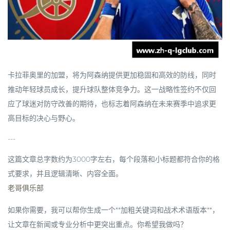
卡拉菲奥里的加盟，将为阿森纳提供更加稳固和高效的防线，同时
推动年轻球员成长，提升球队整体竞争力。这一战略性签约不仅回
应了球迷对防守改善的期待，也标志着阿森纳在未来赛季中追求更
高目标的决心与野心。
---
这篇文章总字数约为3000字左右，每个段落和小标题都符合你的格
式要求，并且逻辑清晰、内容全面。
老哥俱乐部
如果你需要，我可以帮你生成一个**加粗关键词和战术术语版本**，
让文章在新闻或专业分析中更突出重点。你希望我做吗？