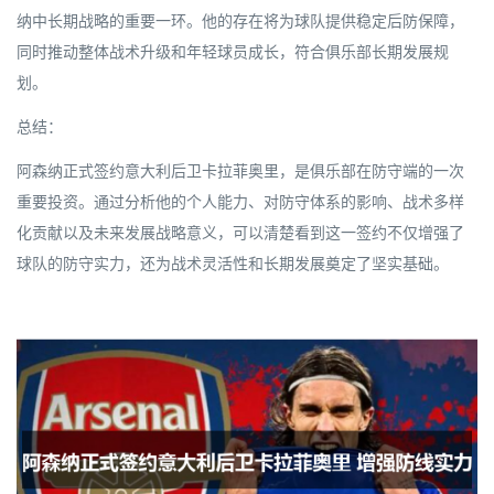
纳中长期战略的重要一环。他的存在将为球队提供稳定后防保障，
同时推动整体战术升级和年轻球员成长，符合俱乐部长期发展规
划。
总结：
阿森纳正式签约意大利后卫卡拉菲奥里，是俱乐部在防守端的一次
重要投资。通过分析他的个人能力、对防守体系的影响、战术多样
化贡献以及未来发展战略意义，可以清楚看到这一签约不仅增强了
球队的防守实力，还为战术灵活性和长期发展奠定了坚实基础。