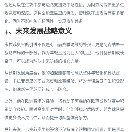
他还可以在进攻中参与边路支援或中场连接，为阿森纳提供更多进
攻宽度和深度。这种全能型后卫的特质，使球队在进攻端有更多变
化，同时不影响防守稳固性，实现攻防兼备。
4、未来发展战略意义
卡拉菲奥里的引进不仅是对当前赛季防线的补强，更是阿森纳未来
战略布局的一部分。作为年轻且潜力巨大的后卫，他具备长期成长
空间，可以成为球队未来防线的核心力量。
从长期发展角度看，他的加盟能够带动球队整体年轻化和梯队建
设。卡拉菲奥里的职业态度和比赛经验，将对年轻后卫产生积极影
响，加速新生代球员的成长与融合。
此外，他在欧洲赛场的经验，将有助于阿森纳在欧冠或欧联赛中积
累防守经验。面对高水平对手时，他能够稳定后防线，并为球队提
供更多战术灵活性，从而提升球队整体竞争力。
总的来说，卡拉菲奥里的签约不仅解决了短期防守问题，更是阿森