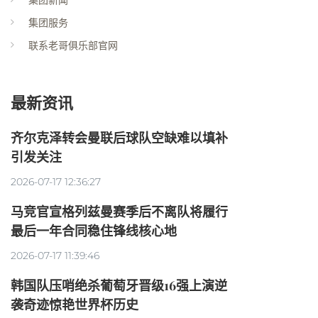
集团新闻
集团服务
联系老哥俱乐部官网
最新资讯
齐尔克泽转会曼联后球队空缺难以填补
引发关注
2026-07-17 12:36:27
马竞官宣格列兹曼赛季后不离队将履行
最后一年合同稳住锋线核心地
2026-07-17 11:39:46
韩国队压哨绝杀葡萄牙晋级16强上演逆
袭奇迹惊艳世界杯历史