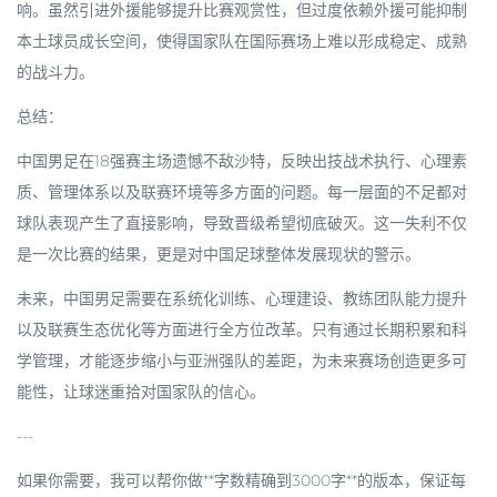
响。虽然引进外援能够提升比赛观赏性，但过度依赖外援可能抑制
本土球员成长空间，使得国家队在国际赛场上难以形成稳定、成熟
的战斗力。
总结：
中国男足在18强赛主场遗憾不敌沙特，反映出技战术执行、心理素
质、管理体系以及联赛环境等多方面的问题。每一层面的不足都对
球队表现产生了直接影响，导致晋级希望彻底破灭。这一失利不仅
是一次比赛的结果，更是对中国足球整体发展现状的警示。
未来，中国男足需要在系统化训练、心理建设、教练团队能力提升
以及联赛生态优化等方面进行全方位改革。只有通过长期积累和科
学管理，才能逐步缩小与亚洲强队的差距，为未来赛场创造更多可
能性，让球迷重拾对国家队的信心。
---
如果你需要，我可以帮你做**字数精确到3000字**的版本，保证每