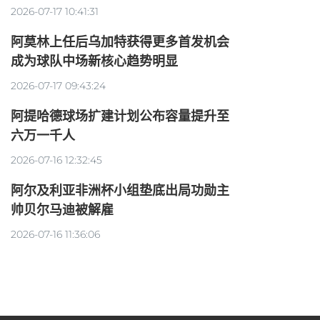
2026-07-17 10:41:31
阿莫林上任后乌加特获得更多首发机会
成为球队中场新核心趋势明显
2026-07-17 09:43:24
阿提哈德球场扩建计划公布容量提升至
六万一千人
2026-07-16 12:32:45
阿尔及利亚非洲杯小组垫底出局功勋主
帅贝尔马迪被解雇
2026-07-16 11:36:06