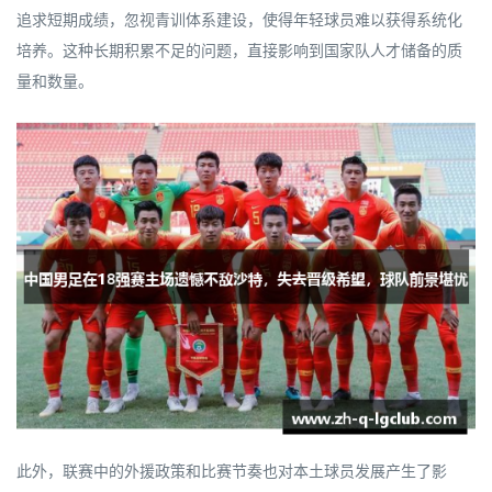
追求短期成绩，忽视青训体系建设，使得年轻球员难以获得系统化
培养。这种长期积累不足的问题，直接影响到国家队人才储备的质
量和数量。
此外，联赛中的外援政策和比赛节奏也对本土球员发展产生了影