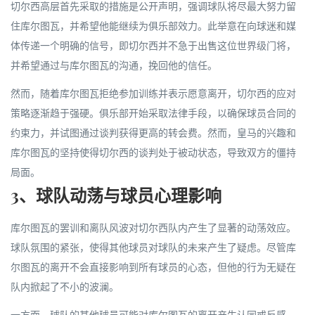
切尔西高层首先采取的措施是公开声明，强调球队将尽最大努力留
住库尔图瓦，并希望他能继续为俱乐部效力。此举意在向球迷和媒
体传递一个明确的信号，即切尔西并不急于出售这位世界级门将，
并希望通过与库尔图瓦的沟通，挽回他的信任。
然而，随着库尔图瓦拒绝参加训练并表示愿意离开，切尔西的应对
策略逐渐趋于强硬。俱乐部开始采取法律手段，以确保球员合同的
约束力，并试图通过谈判获得更高的转会费。然而，皇马的兴趣和
库尔图瓦的坚持使得切尔西的谈判处于被动状态，导致双方的僵持
局面。
3、球队动荡与球员心理影响
库尔图瓦的罢训和离队风波对切尔西队内产生了显著的动荡效应。
球队氛围的紧张，使得其他球员对球队的未来产生了疑虑。尽管库
尔图瓦的离开不会直接影响到所有球员的心态，但他的行为无疑在
队内掀起了不小的波澜。