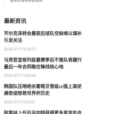
联系老哥俱乐部官网
最新资讯
齐尔克泽转会曼联后球队空缺难以填补
引发关注
2026-07-17 12:36:27
马竞官宣格列兹曼赛季后不离队将履行
最后一年合同稳住锋线核心地
2026-07-17 11:39:46
韩国队压哨绝杀葡萄牙晋级16强上演逆
袭奇迹惊艳世界杯历史
2026-07-17 10:41:31
阿莫林上任后乌加特获得更多首发机会